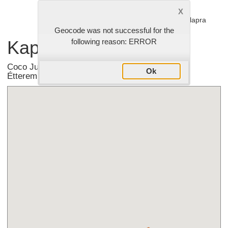
Vissza az étlapra
Geocode was not successful for the
Kapcsolat
following reason: ERROR
Coco Jumbo Családi Pizzéria & Házhoz Szállító
Ok
Étterem - Budapest XX.