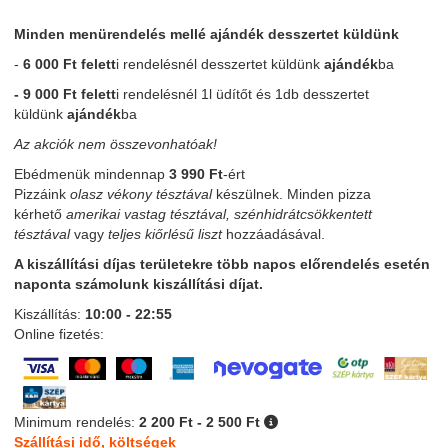
Minden menürendelés mellé ajándék desszertet küldünk
-
6 000 Ft felett
i rendelésnél desszertet küldünk
ajándék
ba
- 9 000 Ft felett
i rendelésnél 1l üdítőt és 1db desszertet
küldünk
ajándék
ba
Az akciók nem összevonhatóak!
Ebédmenük mindennap
3 990 Ft
-ért
Pizzáink
olasz vékony tésztával
készülnek. Minden pizza
kérhető
amerikai vastag tésztával, szénhidrátcsökkentett
tésztával
vagy
teljes kiőrlésű liszt
hozzáadásával.
A kiszállítási díjas területekre több napos előrendelés esetén
naponta számolunk kiszállítási díjat.
Kiszállítás:
10:00 - 22:55
Online fizetés:
Minimum rendelés:
2 200 Ft - 2 500 Ft
Szállítási idő, költségek